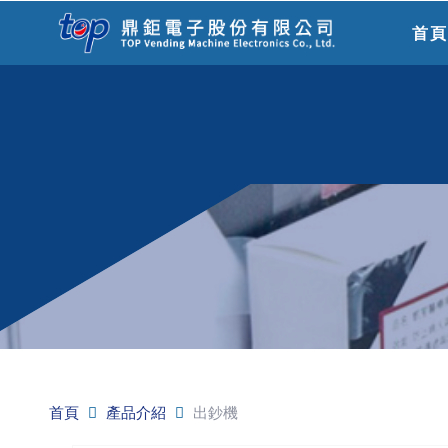
首
首頁
產品介紹
出鈔機