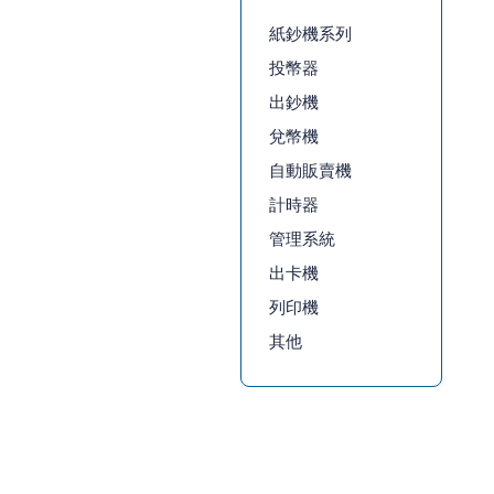
紙鈔機系列
投幣器
出鈔機
兌幣機
自動販賣機
計時器
管理系統
出卡機
列印機
其他