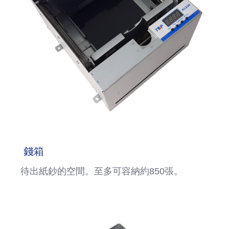
錢箱
待出紙鈔的空間。至多可容納約850張。