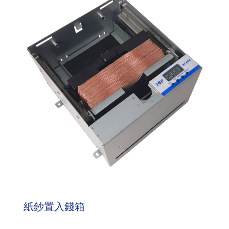
紙鈔置入錢箱